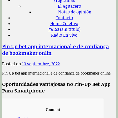
Programas
El Aguacero
Notas de opinión
Contacto
Home Coletivo
#6153 (sin título)
Radio En Vivo
Pin Up bet app internacional e de confiança
de bookmaker onlin
Posted on
10 septiembre, 2022
Pin Up bet app internacional e de confiança de bookmaker online
Oportunidades vantajosas no Pin-Up Bet App
Para Smartphone
Content