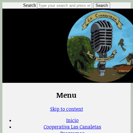
Search
Barrio Las Canaletas | San Pedro
Menu
La Correntada FM 92.7 –
Radio Comunitaria
Skip to content
Inicio
Cooperativa Las Canaletas