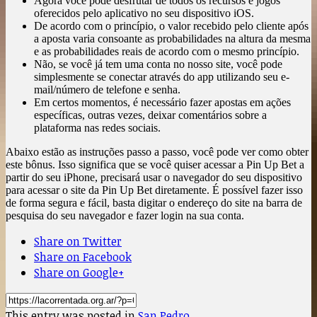
Agora você pode desfrutar de todos os recursos e jogos
oferecidos pelo aplicativo no seu dispositivo iOS.
De acordo com o princípio, o valor recebido pelo cliente após
a aposta varia consoante as probabilidades na altura da mesma
e as probabilidades reais de acordo com o mesmo princípio.
Não, se você já tem uma conta no nosso site, você pode
simplesmente se conectar através do app utilizando seu e-
mail/número de telefone e senha.
Em certos momentos, é necessário fazer apostas em ações
específicas, outras vezes, deixar comentários sobre a
plataforma nas redes sociais.
Abaixo estão as instruções passo a passo, você pode ver como obter
este bônus. Isso significa que se você quiser acessar a Pin Up Bet a
partir do seu iPhone, precisará usar o navegador do seu dispositivo
para acessar o site da Pin Up Bet diretamente. É possível fazer isso
de forma segura e fácil, basta digitar o endereço do site na barra de
pesquisa do seu navegador e fazer login na sua conta.
Share on Twitter
Share on Facebook
Share on Google+
This entry was posted in
San Pedro
.