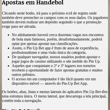
Apostas em Handebol
Clicando neste botão, irá para o próximo ecrã de registo onde
também deve preencher os campos com os seus dados. Os jogadores
também devem realizar um depósito seguindo o que a promoção
exige para ser ativada.
No alinhamento haverá cerca duzentas vagas nos encontros
de bola mais famosos, porém, desafortunadamente, poderá
optar por apenas apostar nas classificações.
Assim, o Pin Up Bet app é fruto de anos de experiência,
profissionalismo e uma visão única da categoria.
De qualquer navegador, nossos usuários podem apostar e
jogar jogos de cassino utilizando o site mobile do Pin Up.
Aqueles que conquistam o 2º e 3º lugares nos torneios
recebem a oportunidade de fazer apostas gratuitas e muitos
outros prêmios.
O acesso em um computador é tão fácil quanto em um
dispositivo móvel — através do Pin-Up Bet App.
Os botões, abas, listas e menus laterais do aplicativo Pin Up Bet têm
uma estrutura única. O menu lateral, que descarrega a tela principal,
contém toda a navegação.