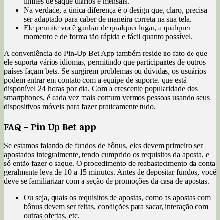
limites de saque diários e mensais.
Na verdade, a única diferença é o design que, claro, precisa
ser adaptado para caber de maneira correta na sua tela.
Ele permite você ganhar de qualquer lugar, a qualquer
momento e de forma tão rápida e fácil quanto possível.
A conveniência do Pin-Up Bet App também reside no fato de que
ele suporta vários idiomas, permitindo que participantes de outros
países façam bets. Se surgirem problemas ou dúvidas, os usuários
podem entrar em contato com a equipe de suporte, que está
disponível 24 horas por dia. Com a crescente popularidade dos
smartphones, é cada vez mais comum vermos pessoas usando seus
dispositivos móveis para fazer praticamente tudo.
FAQ – Pin Up Bet app
Se estamos falando de fundos de bônus, eles devem primeiro ser
apostados integralmente, tendo cumprido os requisitos da aposta, e
só então fazer o saque. O procedimento de reabastecimento da conta
geralmente leva de 10 a 15 minutos. Antes de depositar fundos, você
deve se familiarizar com a seção de promoções da casa de apostas.
Ou seja, quais os requisitos de apostas, como as apostas com
bônus devem ser feitas, condições para sacar, interação com
outras ofertas, etc.