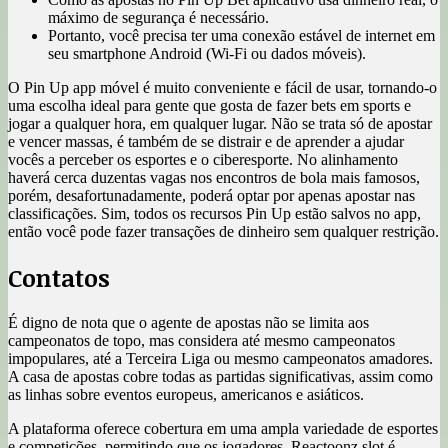
máximo de segurança é necessário.
Portanto, você precisa ter uma conexão estável de internet em
seu smartphone Android (Wi-Fi ou dados móveis).
O Pin Up app móvel é muito conveniente e fácil de usar, tornando-o
uma escolha ideal para gente que gosta de fazer bets em sports e
jogar a qualquer hora, em qualquer lugar. Não se trata só de apostar
e vencer massas, é também de se distrair e de aprender a ajudar
vocês a perceber os esportes e o ciberesporte. No alinhamento
haverá cerca duzentas vagas nos encontros de bola mais famosos,
porém, desafortunadamente, poderá optar por apenas apostar nas
classificações. Sim, todos os recursos Pin Up estão salvos no app,
então você pode fazer transações de dinheiro sem qualquer restrição.
Contatos
É digno de nota que o agente de apostas não se limita aos
campeonatos de topo, mas considera até mesmo campeonatos
impopulares, até a Terceira Liga ou mesmo campeonatos amadores.
A casa de apostas cobre todas as partidas significativas, assim como
as linhas sobre eventos europeus, americanos e asiáticos.
A plataforma oferece cobertura em uma ampla variedade de esportes
e competições, permitindo que os jogadores. Reactoonz slot é