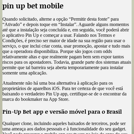
pin up bet mobile
Quando solicitado, alterne a opção “Permitir desta fonte” para
“Ativado” e depois toque em “Instalar”. Aguarde alguns momentos
até que a instalação seja concluída e, em seguida, você poderá abrir
o aplicativo Pin Up e começar a usar. Falando nos Termos e
Condições, é preciso ser maior de idade na sua região para usar o
serviço, o que inclui criar conta, usar promoção, apostar e tudo mais
que a operadora disponibiliza. Porque são jogos com odds
relativamente altas e que realmente pagam bem sem expor tantos
riscos para os apostadores. Todavia, grande parte dos sistemas atuais
permite que tal barreira seja aberta temporariamente para instalar
somente uma aplicação.
Atualmente não há uma boa alternativa à aplicação para os
proprietários de aparelhos iOS. Para ter certeza de que você está
baixando o verdadeiro Pin Up app, certifique-se de o encontrar da
marca do bookmaker na App Store.
Pin-Up Bet app e versão móvel para o Brasil
Qualquer clone, incluindo aqueles baixados de terceiros, pode ser
uma ameaça aos dados pessoais e à funcionalidade do seu gadget.