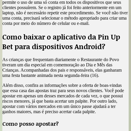
permite o uso de uma só conta em todos os dispositivos que seus
clientes possuírem. Se o registro já foi feito anteriormente em um
laptop, não é necessário repetir este procedimento. Se você não tiver
uma conta, precisará selecionar o método apropriado para criar uma
conta por meio do número de celular ou e-mail.
Como baixar o aplicativo da Pin Up
Bet para dispositivos Android?
As crianças que frequentam diariamente o Restaurante do Povo
tiveram um dia especial em comemoração ao Dia e Mês das
Crianças. Acompanhadas dos pais e responsáveis, elas ganharam
uma festa bastante animada nesta segunda-feira (16).
Além disso, confira as informações sobre a oferta de boas-vindas
que essa casa das apostas traz para seus novos clientes. Você pode
apostar em apenas um desses mercados de cada vez, o que possui
riscos menores, já que basta acertar um palpite. Por outro lado,
apostar com vários mercados em um único passe ajudará a ter
ganhos maiores, mas é preciso acertar cada palpite.
Como posso apostar?