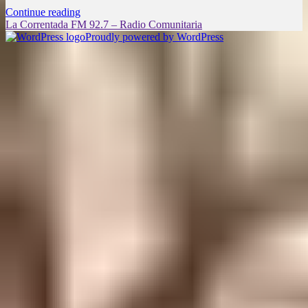
Continue reading
La Correntada FM 92.7 – Radio Comunitaria
Proudly powered by WordPress